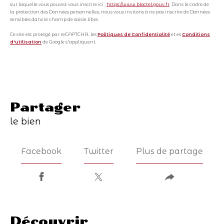
sur laquelle vous pouvez vous inscrire ici :
https://www.bloctel.gouv.fr
. Dans le cadre de
la protection des Données personnelles, nous vous invitons à ne pas inscrire de Données
sensibles dans le champ de saisie libre.
Ce site est protégé par reCAPTCHA, les
Politiques de Confidentialité
et es
Conditions
d'utilisation
de Google s'appliquent.
partager
le bien
Facebook
Twitter
Plus de partage
découvrir