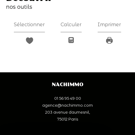
nos outils
Sélectionner
Calculer
Imprimer
NACHIMMO
01 56 95 49 00
agence@nachimmo.com
203 avenue daumesnil,
75012
paris