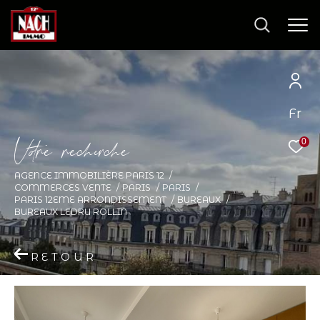
Fr
Effectuer une
recherche
V
o
r
e
r
e
c
e
c
e
0
et trouver le bien qui correspond à vos
AGENCE IMMOBILIÈRE PARIS 12
critères
COMMERCES VENTE
PARIS
PARIS
PARIS 12EME ARRONDISSEMENT
BUREAUX
BUREAUX LEDRU ROLLIN
Type d'offre
Sélectionner
RETOUR
Type de bien
Sélectionner