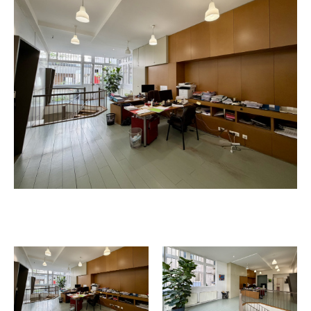
Budget
Pièces
1
2
3
4
5+
Localisation
Surface
AFFINER LES
CRITÈRES