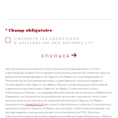
* Champ obligatoire
J'ACCEPTE LES CONDITIONS
D'UTILISATION DES DONNÉES (*)*
ENVOYER
Les informations recueillies sur ce formulaire sont enregistrées dans un fichier
informatisé par La Boite Immo agissant comme Sous-traitant du traitement pour la
gestion de la clientèle/prospects de l'Agence / du Réseau qui reste Responsable du
Traitement de vos Données personnelles. La base légale du traitement repose sur
l'intérêt légitime de l'Agence / du Réseau. Elles sont conservées jusqu'à demande de
suppression et sont destinées à l'Agence / au Réseau. Conformément à la loi «
informatique et libertés », vous disposez des droits d’accès, de rectification, d’effacement,
d’opposition, de limitation et de portabilité de vos données. Vous pouvez retirer votre
consentement à tout moment en contactant directement l’Agence / Le Réseau.
Consultez le site
https://cnil.fr/fr
pour plus d’informations sur vos droits. Si vous estimez,
après avoir contacté l'Agence / le Réseau, que vos droits « Informatique et Libertés » ne
sont pas respectés, vous pouvez adresser une réclamation à la CNIL. Nous vous
informons de l’existence de la liste d'opposition au démarchage téléphonique « Bloctel »,