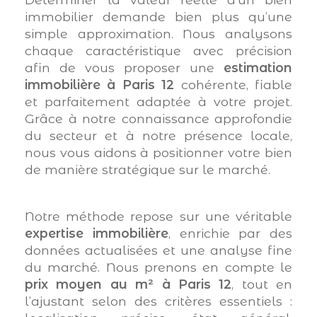
Parking
Terrasse
Piscine
immobilier demande bien plus qu’une
FILTRER PAR
simple approximation. Nous analysons
chaque caractéristique avec précision
afin de vous proposer une
estimation
immobilière à Paris 12
cohérente, fiable
Coups de coeur
Exclusivités
Nouveautés
et parfaitement adaptée à votre projet.
Grâce à notre connaissance approfondie
du secteur et à notre présence locale,
RECHERCHER
nous vous aidons à positionner votre bien
de manière stratégique sur le marché.
Notre méthode repose sur une véritable
expertise immobilière
, enrichie par des
données actualisées et une analyse fine
du marché. Nous prenons en compte le
prix moyen au m² à Paris 12
, tout en
l’ajustant selon des critères essentiels :