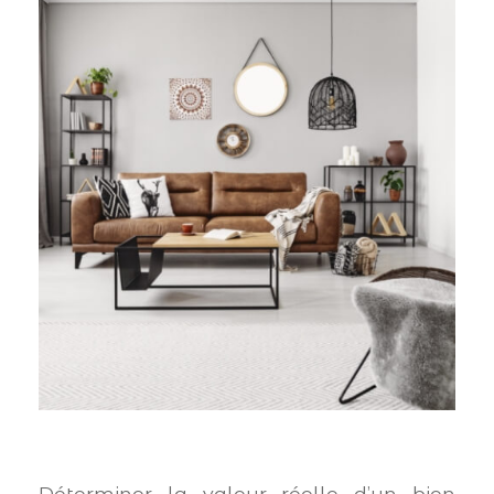
Budget
Pièces
1
2
3
4
5+
Localisation
Surface
AFFINER LES
CRITÈRES
Déterminer la valeur réelle d’un bien