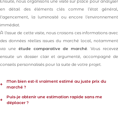
Ensuite, nous organisons une visite sur place pour analyser
en détail des éléments clés comme l’état général,
l’agencement, la luminosité ou encore l’environnement
immédiat.
À l’issue de cette visite, nous croisons ces informations avec
des données réelles issues du marché local, notamment
via une
étude comparative de marché
. Vous receve
ensuite un dossier clair et argumenté, accompagné de
conseils personnalisés pour la suite de votre projet.
Mon bien est-il vraiment estimé au juste prix du
marché ?
Puis-je obtenir une estimation rapide sans me
C’est précisément notre objectif. Nous ne nous contentons
déplacer ?
pas d’appliquer une moyenne : nous ajustons chaque
Oui, nous proposons une
estimation en ligne
simple et
estimation en fonction de nombreux critères. Le
prix