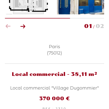
Parking
Terrasse
Piscine
FILTRER PAR
01
02
/
Coups de coeur
Exclusivités
Nouveautés
Paris
RECHERCHER
(75012)
Local commercial - 38,11 m²
Local commercial "Village Dugommier"
370 000 €
REF : 2320