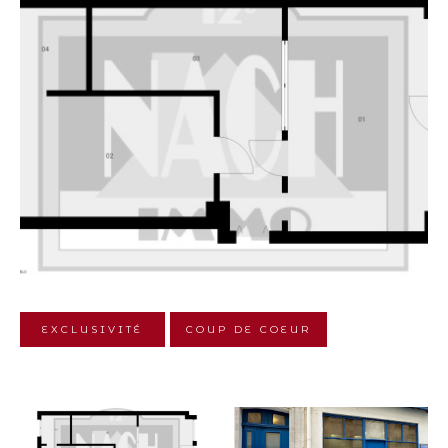
Budget
Pièces
1
2
3
4
5+
Localisation
Surface
EXCLUSIVITÉ
COUP DE COEUR
AFFINER LES
CRITÈRES