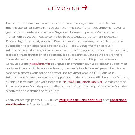
ENVOYER
Les informations recueillies sur ce formulaire sont enregistrées dans un fichier
informatisé par La Boite Immo agissant comme Sous-traitant du traitement pour la
gestion de la clientèle/prospects de l'Agence / du Réseau qui reste Responsable du
Traitement de vos Données personnelles. La base légale du traitement repose sur
l'intérêt légitime de l'Agence / du Réseau. Elles sont conservées jusqu'à demande de
suppression et sont destinées à l'Agence / au Réseau. Conformément à la loi «
informatique et libertés », vous disposez des droits d’accès, de rectification, d’effacement,
d’opposition, de limitation et de portabilité de vos données. Vous pouvez retirer votre
consentement à tout moment en contactant directement l’Agence / Le Réseau.
Consultez le site
https://cnil.fr/fr
pour plus d’informations sur vos droits. Si vous estimez,
après avoir contacté l'Agence / le Réseau, que vos droits « Informatique et Libertés » ne
sont pas respectés, vous pouvez adresser une réclamation à la CNIL. Nous vous
informons de l’existence de la liste d'opposition au démarchage téléphonique « Bloctel »,
sur laquelle vous pouvez vous inscrire ici :
https://www.bloctel.gouv.fr
. Dans le cadre de
la protection des Données personnelles, nous vous invitons à ne pas inscrire de Données
sensibles dans le champ de saisie libre.
Ce site est protégé par reCAPTCHA, les
Politiques de Confidentialité
et es
Conditions
d'utilisation
de Google s'appliquent.