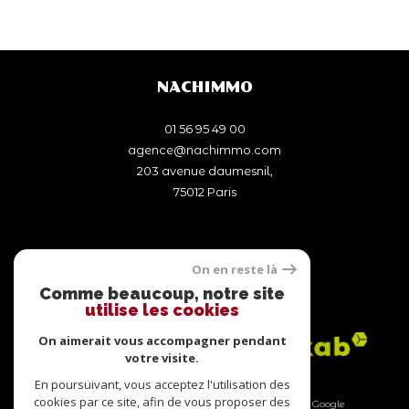
NACHIMMO
01 56 95 49 00
agence@nachimmo.com
203 avenue daumesnil,
75012
paris
On en reste là
Comme beaucoup, notre site
ADHÉRENTS
utilise les cookies
On aimerait vous accompagner pendant
votre visite.
En poursuivant, vous acceptez l'utilisation des
cookies par ce site, afin de vous proposer des
© 2026 | Tous droits réservés | Traduction powered by Google