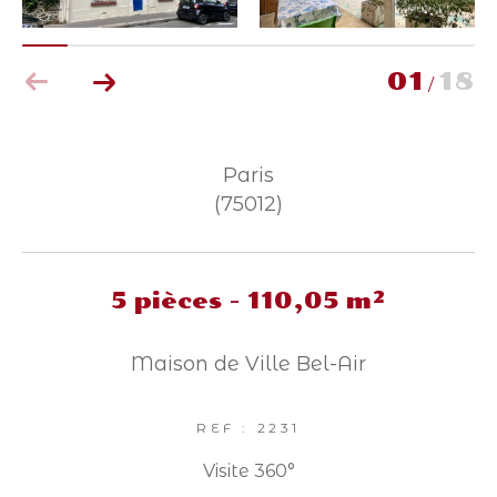
Parking
Terrasse
Piscine
FILTRER PAR
01
18
/
Coups de coeur
Exclusivités
Nouveautés
Paris
(75012)
RECHERCHER
5 pièces - 110,05 m²
Maison de Ville Bel-Air
REF : 2231
Visite 360°