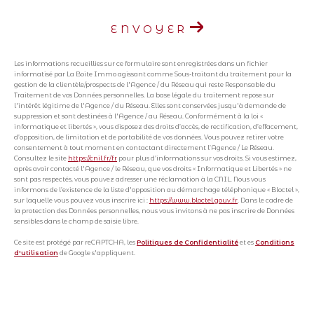
ENVOYER
Les informations recueillies sur ce formulaire sont enregistrées dans un fichier
informatisé par La Boite Immo agissant comme Sous-traitant du traitement pour la
gestion de la clientèle/prospects de l'Agence / du Réseau qui reste Responsable du
Traitement de vos Données personnelles. La base légale du traitement repose sur
l'intérêt légitime de l'Agence / du Réseau. Elles sont conservées jusqu'à demande de
suppression et sont destinées à l'Agence / au Réseau. Conformément à la loi «
informatique et libertés », vous disposez des droits d’accès, de rectification, d’effacement,
d’opposition, de limitation et de portabilité de vos données. Vous pouvez retirer votre
consentement à tout moment en contactant directement l’Agence / Le Réseau.
Consultez le site
https://cnil.fr/fr
pour plus d’informations sur vos droits. Si vous estimez,
après avoir contacté l'Agence / le Réseau, que vos droits « Informatique et Libertés » ne
sont pas respectés, vous pouvez adresser une réclamation à la CNIL. Nous vous
informons de l’existence de la liste d'opposition au démarchage téléphonique « Bloctel »,
sur laquelle vous pouvez vous inscrire ici :
https://www.bloctel.gouv.fr
. Dans le cadre de
la protection des Données personnelles, nous vous invitons à ne pas inscrire de Données
sensibles dans le champ de saisie libre.
Ce site est protégé par reCAPTCHA, les
Politiques de Confidentialité
et es
Conditions
d'utilisation
de Google s'appliquent.