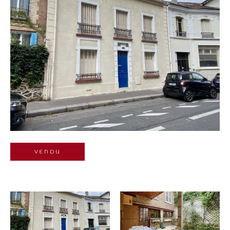
Budget
Pièces
1
2
3
4
5+
Localisation
Surface
VENDU
AFFINER LES
CRITÈRES