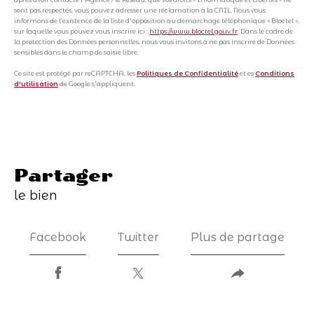
sont pas respectés, vous pouvez adresser une réclamation à la CNIL. Nous vous
informons de l’existence de la liste d'opposition au démarchage téléphonique « Bloctel »,
sur laquelle vous pouvez vous inscrire ici :
https://www.bloctel.gouv.fr
. Dans le cadre de
la protection des Données personnelles, nous vous invitons à ne pas inscrire de Données
sensibles dans le champ de saisie libre.
Ce site est protégé par reCAPTCHA, les
Politiques de Confidentialité
et es
Conditions
d'utilisation
de Google s'appliquent.
partager
le bien
Facebook
Twitter
Plus de partage