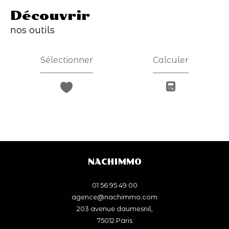
découvrir
nos outils
Sélectionner
Calculer
NACHIMMO
01 56 95 49 00
agence@nachimmo.com
203 avenue daumesnil,
75012
paris