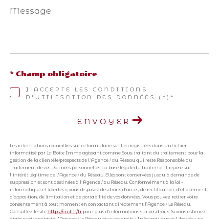
Message
*
* Champ obligatoire
J'ACCEPTE LES CONDITIONS
D'UTILISATION DES DONNÉES (*)*
ENVOYER
Les informations recueillies sur ce formulaire sont enregistrées dans un fichier
informatisé par La Boite Immo agissant comme Sous-traitant du traitement pour la
gestion de la clientèle/prospects de l'Agence / du Réseau qui reste Responsable du
Traitement de vos Données personnelles. La base légale du traitement repose sur
l'intérêt légitime de l'Agence / du Réseau. Elles sont conservées jusqu'à demande de
suppression et sont destinées à l'Agence / au Réseau. Conformément à la loi «
informatique et libertés », vous disposez des droits d’accès, de rectification, d’effacement,
d’opposition, de limitation et de portabilité de vos données. Vous pouvez retirer votre
consentement à tout moment en contactant directement l’Agence / Le Réseau.
Consultez le site
https://cnil.fr/fr
pour plus d’informations sur vos droits. Si vous estimez,
après avoir contacté l'Agence / le Réseau, que vos droits « Informatique et Libertés » ne