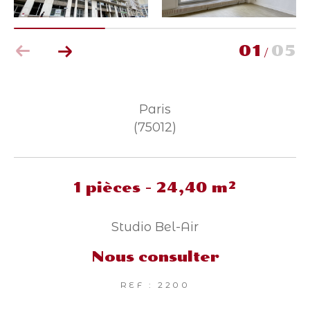
Parking
Terrasse
Piscine
FILTRER PAR
01
05
/
Coups de coeur
Exclusivités
Nouveautés
Paris
(75012)
RECHERCHER
1 pièces - 24,40 m²
Studio Bel-Air
Nous consulter
REF : 2200