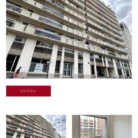
Budget
Pièces
1
2
3
4
5+
Localisation
Surface
VENDU
AFFINER LES
CRITÈRES