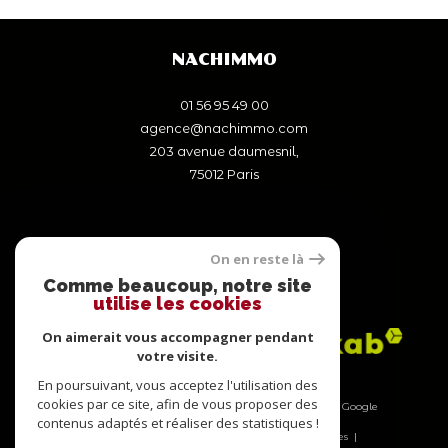
NACHIMMO
01 56 95 49 00
agence@nachimmo.com
203 avenue daumesnil,
75012
paris
On en reste là
Comme beaucoup, notre site
ADHÉRENTS
utilise les cookies
On aimerait vous accompagner pendant
votre visite.
En poursuivant, vous acceptez l'utilisation des
cookies par ce site, afin de vous proposer des
© 2026 | Tous droits réservés | Traduction powered by Google
contenus adaptés et réaliser des statistiques !
|
Nos honoraires
Plan du site
Mentions légales