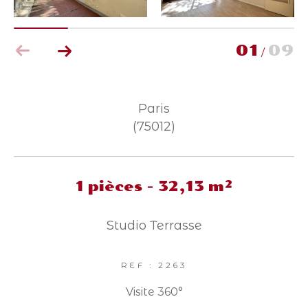
Parking
Terrasse
Piscine
FILTRER PAR
01
09
/
Coups de coeur
Exclusivités
Nouveautés
Paris
(75012)
RECHERCHER
1 pièces - 32,13 m²
Studio Terrasse
REF : 2263
Visite 360°