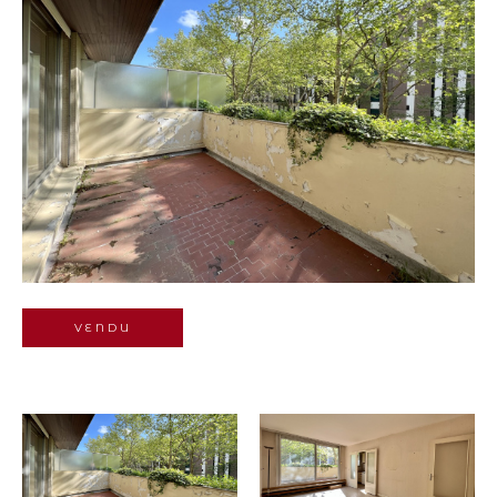
Budget
Pièces
1
2
3
4
5+
Localisation
Surface
VENDU
AFFINER LES
CRITÈRES