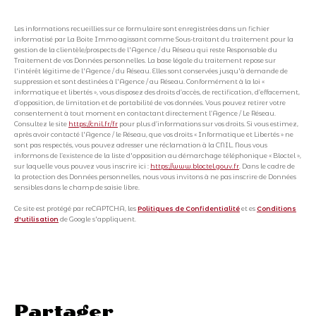
Les informations recueillies sur ce formulaire sont enregistrées dans un fichier
informatisé par La Boite Immo agissant comme Sous-traitant du traitement pour la
gestion de la clientèle/prospects de l'Agence / du Réseau qui reste Responsable du
Traitement de vos Données personnelles. La base légale du traitement repose sur
l'intérêt légitime de l'Agence / du Réseau. Elles sont conservées jusqu'à demande de
suppression et sont destinées à l'Agence / au Réseau. Conformément à la loi «
informatique et libertés », vous disposez des droits d’accès, de rectification, d’effacement,
d’opposition, de limitation et de portabilité de vos données. Vous pouvez retirer votre
consentement à tout moment en contactant directement l’Agence / Le Réseau.
Consultez le site
https://cnil.fr/fr
pour plus d’informations sur vos droits. Si vous estimez,
après avoir contacté l'Agence / le Réseau, que vos droits « Informatique et Libertés » ne
sont pas respectés, vous pouvez adresser une réclamation à la CNIL. Nous vous
informons de l’existence de la liste d'opposition au démarchage téléphonique « Bloctel »,
sur laquelle vous pouvez vous inscrire ici :
https://www.bloctel.gouv.fr
. Dans le cadre de
la protection des Données personnelles, nous vous invitons à ne pas inscrire de Données
sensibles dans le champ de saisie libre.
Ce site est protégé par reCAPTCHA, les
Politiques de Confidentialité
et es
Conditions
d'utilisation
de Google s'appliquent.
partager