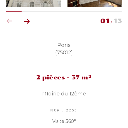
Parking
Terrasse
Piscine
FILTRER PAR
01
13
/
Coups de coeur
Exclusivités
Nouveautés
Paris
(75012)
RECHERCHER
2 pièces - 37 m²
Mairie du 12ème
REF : 2253
Visite 360°