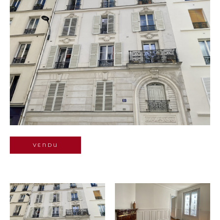
Budget
Pièces
1
2
3
4
5+
Localisation
Surface
VENDU
AFFINER LES
CRITÈRES