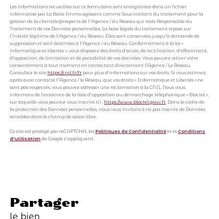
Les informations recueillies sur ce formulaire sont enregistrées dans un fichier
informatisé par La Boite Immo agissant comme Sous-traitant du traitement pour la
gestion de la clientèle/prospects de l'Agence / du Réseau qui reste Responsable du
Traitement de vos Données personnelles. La base légale du traitement repose sur
l'intérêt légitime de l'Agence / du Réseau. Elles sont conservées jusqu'à demande de
suppression et sont destinées à l'Agence / au Réseau. Conformément à la loi «
informatique et libertés », vous disposez des droits d’accès, de rectification, d’effacement,
d’opposition, de limitation et de portabilité de vos données. Vous pouvez retirer votre
consentement à tout moment en contactant directement l’Agence / Le Réseau.
Consultez le site
https://cnil.fr/fr
pour plus d’informations sur vos droits. Si vous estimez,
après avoir contacté l'Agence / le Réseau, que vos droits « Informatique et Libertés » ne
sont pas respectés, vous pouvez adresser une réclamation à la CNIL. Nous vous
informons de l’existence de la liste d'opposition au démarchage téléphonique « Bloctel »,
sur laquelle vous pouvez vous inscrire ici :
https://www.bloctel.gouv.fr
. Dans le cadre de
la protection des Données personnelles, nous vous invitons à ne pas inscrire de Données
sensibles dans le champ de saisie libre.
Ce site est protégé par reCAPTCHA, les
Politiques de Confidentialité
et es
Conditions
d'utilisation
de Google s'appliquent.
partager
le bien