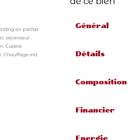
de ce bien
Général
nding en parfait
ec ascenseur .
n. Cuisine
Détails
. Chauffage ind.
Composition
Financier
Energie