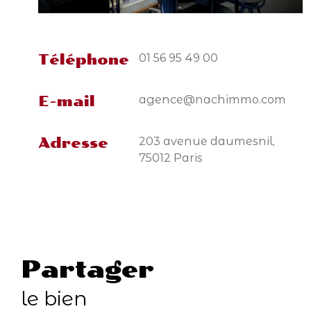
01 56 95 49 00
Téléphone
agence@nachimmo.com
E-mail
203 avenue daumesnil,
Adresse
75012 Paris
partager
le bien