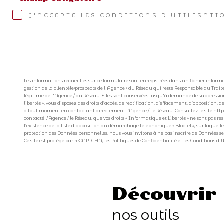
J'ACCEPTE LES CONDITIONS D'UTILISATI
Les informations recueillies sur ce formulaire sont enregistrées dans un fichier inf
gestion de la clientèle/prospects de l'Agence / du Réseau qui reste Responsable du Trai
légitime de l'Agence / du Réseau. Elles sont conservées jusqu'à demande de suppression
libertés », vous disposez des droits d’accès, de rectification, d’effacement, d’opposition
à tout moment en contactant directement l’Agence / Le Réseau. Consultez le site https://
contacté l'Agence / le Réseau, que vos droits « Informatique et Libertés » ne sont pas 
l’existence de la liste d'opposition au démarchage téléphonique « Bloctel », sur laquelle
protection des Données personnelles, nous vous invitons à ne pas inscrire de Données se
Ce site est protégé par reCAPTCHA, les
Politiques de Confidentialité
et les
Conditions d'U
découvrir
nos outils