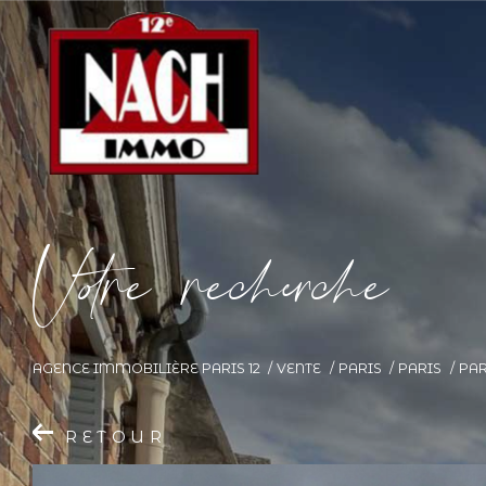
V
o
r
e
r
e
c
e
c
e
AGENCE IMMOBILIÈRE PARIS 12
VENTE
PARIS
PARIS
PAR
RETOUR