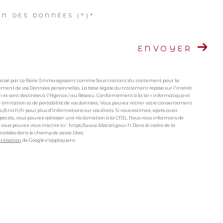
ON DES DONNÉES (*)*
ENVOYER
ormatisé par La Boite Immo agissant comme Sous-traitant du traitement pour la
tement de vos Données personnelles. La base légale du traitement repose sur l'intérêt
 et sont destinées à l'Agence / au Réseau. Conformément à la loi « informatique et
, de limitation et de portabilité de vos données. Vous pouvez retirer votre consentement
cnil.fr/fr pour plus d’informations sur vos droits. Si vous estimez, après avoir
respectés, vous pouvez adresser une réclamation à la CNIL. Nous vous informons de
 vous pouvez vous inscrire ici : https://www.bloctel.gouv.fr Dans le cadre de la
nsibles dans le champ de saisie libre.
tilisation
de Google s'appliquent.