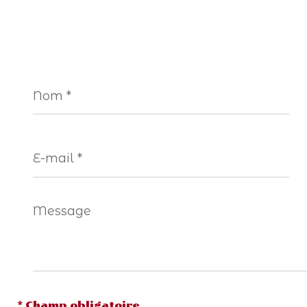
Nom
*
E-
mail
*
Message
*
* Champ obligatoire