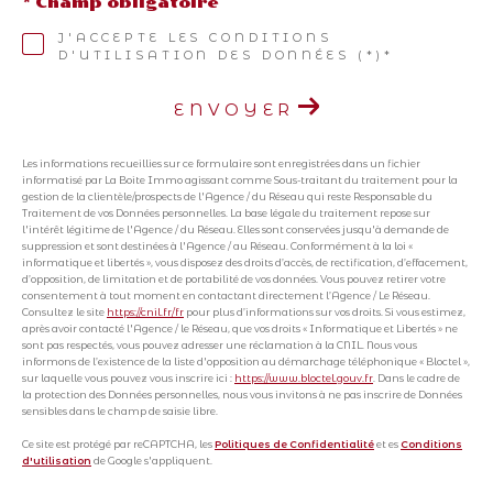
* Champ obligatoire
J'ACCEPTE LES CONDITIONS
D'UTILISATION DES DONNÉES (*)*
ENVOYER
Les informations recueillies sur ce formulaire sont enregistrées dans un fichier
informatisé par La Boite Immo agissant comme Sous-traitant du traitement pour la
gestion de la clientèle/prospects de l'Agence / du Réseau qui reste Responsable du
Traitement de vos Données personnelles. La base légale du traitement repose sur
l'intérêt légitime de l'Agence / du Réseau. Elles sont conservées jusqu'à demande de
suppression et sont destinées à l'Agence / au Réseau. Conformément à la loi «
informatique et libertés », vous disposez des droits d’accès, de rectification, d’effacement,
d’opposition, de limitation et de portabilité de vos données. Vous pouvez retirer votre
consentement à tout moment en contactant directement l’Agence / Le Réseau.
Consultez le site
https://cnil.fr/fr
pour plus d’informations sur vos droits. Si vous estimez,
après avoir contacté l'Agence / le Réseau, que vos droits « Informatique et Libertés » ne
sont pas respectés, vous pouvez adresser une réclamation à la CNIL. Nous vous
informons de l’existence de la liste d'opposition au démarchage téléphonique « Bloctel »,
sur laquelle vous pouvez vous inscrire ici :
https://www.bloctel.gouv.fr
. Dans le cadre de
la protection des Données personnelles, nous vous invitons à ne pas inscrire de Données
sensibles dans le champ de saisie libre.
Ce site est protégé par reCAPTCHA, les
Politiques de Confidentialité
et es
Conditions
d'utilisation
de Google s'appliquent.