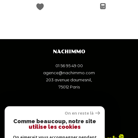
NACHIMMO
01 56 95 49 00
agence@nachimmo.com
203 avenue daumesnil,
75012
paris
On en reste là
Comme beaucoup, notre site
ADHÉRENTS
utilise les cookies
On aimerait vous accompagner pendant