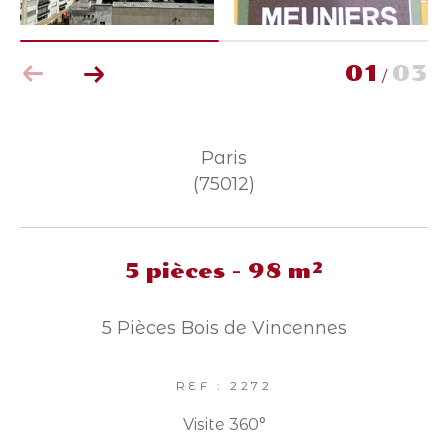
Parking
Terrasse
Piscine
FILTRER PAR
01
03
/
Coups de coeur
Exclusivités
Nouveautés
Paris
(75012)
RECHERCHER
5 pièces - 98 m²
5 Pièces Bois de Vincennes
REF : 2272
Visite 360°