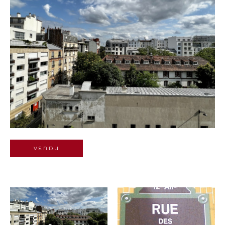
Budget
Pièces
1
2
3
4
5+
Localisation
Surface
VENDU
AFFINER LES
CRITÈRES