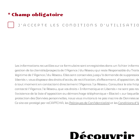
* Champ obligatoire
J'ACCEPTE LES CONDITIONS D'UTILISATI
Les informations recueillies sur ce formulaire sont enregistrées dans un fichier inf
gestion de la clientèle/prospects de l'Agence / du Réseau qui reste Responsable du Trai
légitime de l'Agence / du Réseau. Elles sont conservées jusqu'à demande de suppression
libertés », vous disposez des droits d’accès, de rectification, d’effacement, d’opposition
à tout moment en contactant directement l’Agence / Le Réseau. Consultez le site https://
contacté l'Agence / le Réseau, que vos droits « Informatique et Libertés » ne sont pas 
l’existence de la liste d'opposition au démarchage téléphonique « Bloctel », sur laquelle
protection des Données personnelles, nous vous invitons à ne pas inscrire de Données se
Ce site est protégé par reCAPTCHA, les
Politiques de Confidentialité
et les
Conditions d'U
découvrir