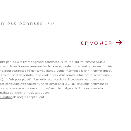
ON DES DONNÉES (*)*
ENVOYER
ormatisé par La Boite Immo agissant comme Sous-traitant du traitement pour la
tement de vos Données personnelles. La base légale du traitement repose sur l'intérêt
 et sont destinées à l'Agence / au Réseau. Conformément à la loi « informatique et
, de limitation et de portabilité de vos données. Vous pouvez retirer votre consentement
cnil.fr/fr pour plus d’informations sur vos droits. Si vous estimez, après avoir
respectés, vous pouvez adresser une réclamation à la CNIL. Nous vous informons de
 vous pouvez vous inscrire ici : https://www.bloctel.gouv.fr Dans le cadre de la
nsibles dans le champ de saisie libre.
tilisation
de Google s'appliquent.