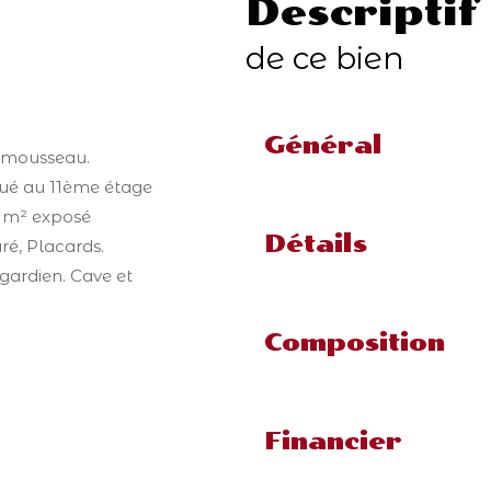
descriptif
de ce bien
Général
nmousseau.
itué au 11ème étage
16 m² exposé
Détails
é, Placards.
gardien. Cave et
Composition
Financier