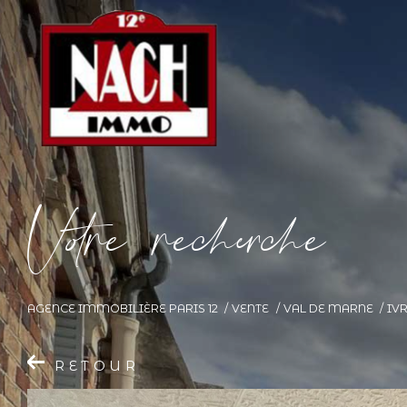
V
o
r
e
r
e
c
e
c
e
AGENCE IMMOBILIÈRE PARIS 12
VENTE
VAL DE MARNE
IV
RETOUR